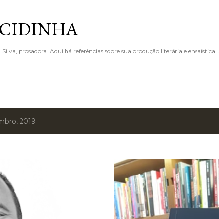
Pular para o conteúdo principal
 CIDINHA
 Silva, prosadora. Aqui há referências sobre sua produção literária e ensaística
mbro, 2019