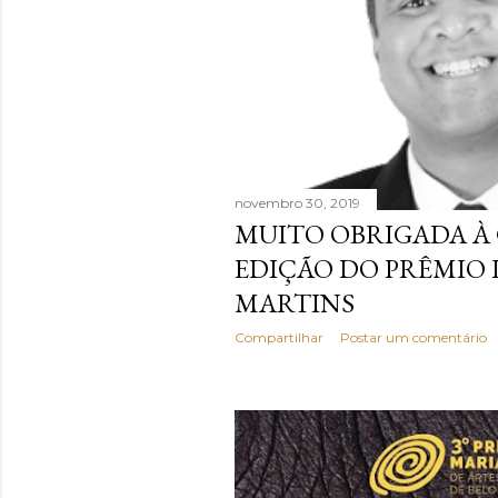
g
e
n
s
novembro 30, 2019
MUITO OBRIGADA À
EDIÇÃO DO PRÊMIO 
MARTINS
Compartilhar
Postar um comentário