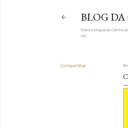
BLOG DA
Este é o blogue de Cidinha da
(a)!
Compartilhar
fev
C