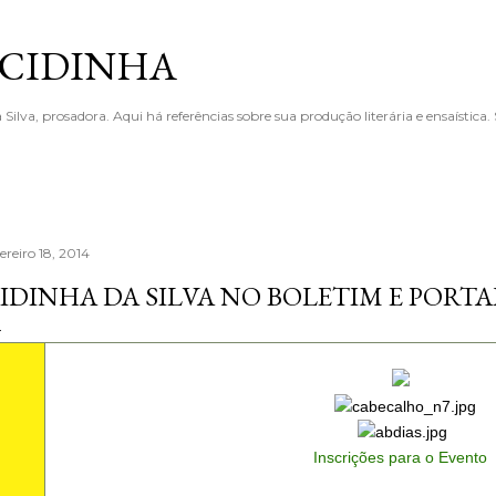
Pular para o conteúdo principal
 CIDINHA
 Silva, prosadora. Aqui há referências sobre sua produção literária e ensaística
ereiro 18, 2014
IDINHA DA SILVA NO BOLETIM E PORT
Inscrições para o Evento