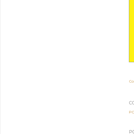
Co
C
PO
P